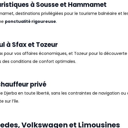
uristiques à Sousse et Hammamet
mamet
, destinations privilégiées pour le tourisme balnéaire et 
une
ponctualité rigoureuse
.
eul à Sfax et Tozeur
ax
pour vos affaires économiques, et
Tozeur
pour la découverte 
ns des conditions de confort optimales
.
chauffeur privé
 de
Djerba
en toute liberté, sans les contraintes de navigation o
 sur l’île
.
rcedes, Volkswagen et Limousines