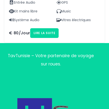
Entrée Audio
GPS
Kit mains libre
Music
Système Audio
Vitres électriques
€
80
/Jour
LIRE LA SUITE
TavTunisie – Votre partenaire de voyage
sur roues.