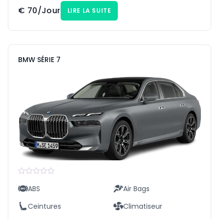
€
70
/Jour
LIRE LA SUITE
BMW SÉRIE 7
Rated
ABS
Air Bags
0
out
of
Ceintures
Climatiseur
5