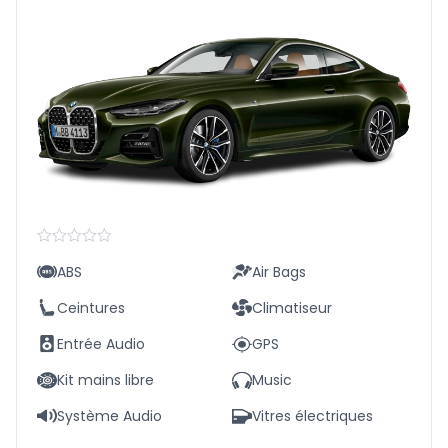
Rated
ABS
Air Bags
0
out
of
Ceintures
Climatiseur
5
Entrée Audio
GPS
Kit mains libre
Music
Système Audio
Vitres électriques